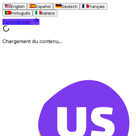
English
Español
Deutsch
Français
Português
Italiano
Commencer
Chargement du contenu...