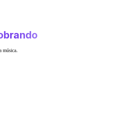
obrando
la música.