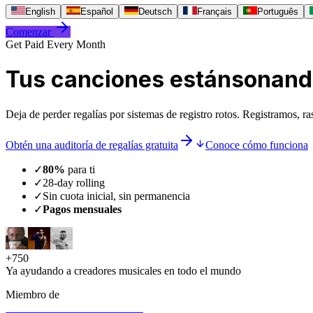
English
Español
Deutsch
Français
Português
Comenzar
Get Paid Every Month
Tus canciones están
sonand
Deja de perder regalías por sistemas de registro rotos. Registramos, r
Obtén una auditoría de regalías gratuita
Conoce cómo funciona
✓
80%
para ti
✓
28-day rolling
✓
Sin cuota inicial, sin permanencia
✓
Pagos mensuales
+
750
Ya ayudando a creadores musicales en todo el mundo
Miembro de