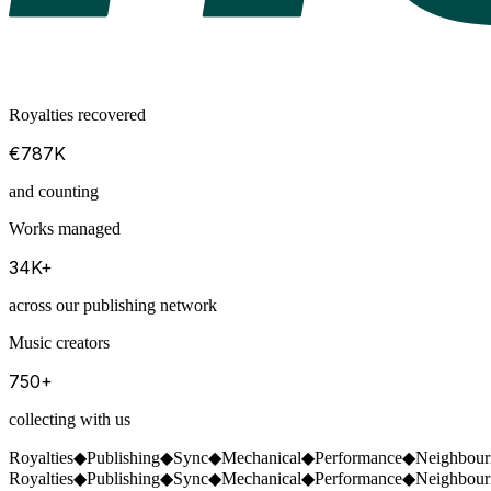
Royalties recovered
€
787
K
and counting
Works managed
34
K
+
across our publishing network
Music creators
750
+
collecting with us
Royalties
◆
Publishing
◆
Sync
◆
Mechanical
◆
Performance
◆
Neighbouri
Royalties
◆
Publishing
◆
Sync
◆
Mechanical
◆
Performance
◆
Neighbouri